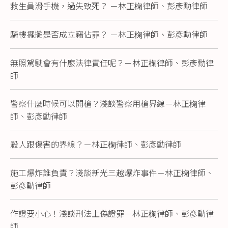
救生員滑手機，過失致死？ －林正椈律師、彭彥勳律師
騎樓擺攤是否成立竊佔罪？ －林正椈律師、彭彥勳律師
無照駕駛會有什麼法律責任呢？－林正椈律師、彭彥勳律
師
警察什麼時候可以開槍？淺談警察用槍界線－林正椈律
師、彭彥勳律師
殺人跟傷害的界線？－林正椈律師、彭彥勳律師
施工爆炸誰負責？淺談新光三越爆炸事件－林正椈律師、
彭彥勳律師
作證要小心！淺談刑法上偽證罪－林正椈律師、彭彥勳律
師