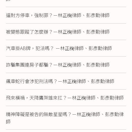
逼對方停車，強制罪？－林正椈律師、彭彥勳律師
被變態跟蹤了怎麼辦？－林正椈律師、彭彥勳律師
汽車掛AB牌，犯法嗎？ －林正椈律師、彭彥勳律師
詐騙集團連房子都騙？－林正椈律師、彭彥勳律師
飆車蛇行會涉犯刑法嗎？－林正椈律師、彭彥勳律師
飛來橫禍，天降鷹架誰來扛？－林正椈律師、彭彥勳律師
精神障礙是被告的無敵星星嗎？－林正椈律師、彭彥勳律
師