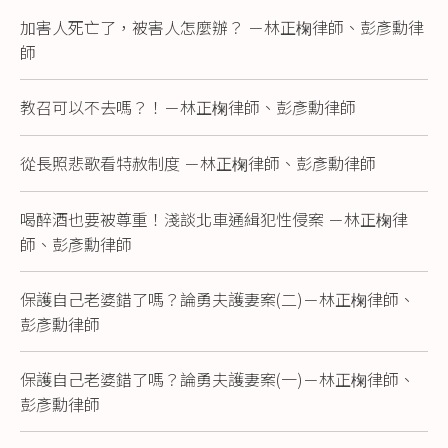
加害人死亡了，被害人怎麼辦？ －林正椈律師、彭彥勳律
師
教召可以不去嗎？！－林正椈律師、彭彥勳律師
從長照悲歌看特赦制度 －林正椈律師、彭彥勳律師
喝醉酒也要被尊重！淺談北車通緝犯性侵案 －林正椈律
師、彭彥勳律師
保護自己老婆錯了嗎？論勇夫護妻案(二)－林正椈律師、
彭彥勳律師
保護自己老婆錯了嗎？論勇夫護妻案(一)－林正椈律師、
彭彥勳律師