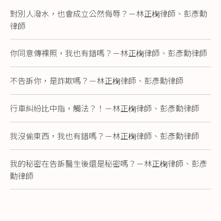
對別人潑水，也會成立公然侮辱？－林正椈律師、彭彥勳
律師
你同意傳裸照，我也有錯嗎？－林正椈律師、彭彥勳律師
不告訴你，是詐欺嗎？－林正椈律師、彭彥勳律師
行車糾紛比中指，觸法？！－林正椈律師、彭彥勳律師
我沒偷東西，我也有錯嗎？－林正椈律師、彭彥勳律師
我的秘密在告訴醫生後還是秘密嗎？－林正椈律師、彭彥
勳律師