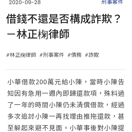
2020-09-28
刑事案件
借錢不還是否構成詐欺？
－林正椈律師
林正椈律師
刑事案件
債務
詐欺
小華借款200萬元給小陳，當時小陳告
知因有急用一週內即歸還款項，殊料過
了一年的時間小陳仍未清償借款，經過
多次追討小陳一再找理由推拖還款，甚
至躲起來避不見面。小華事後對小陳提