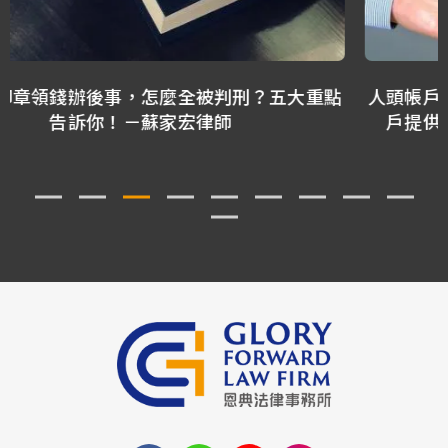
人頭帳戶刑事不起訴就沒事嗎？被害人還可以向帳
戶提供人求償嗎？－林正椈律師、林隆鑫律師