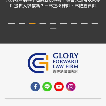
戶提供人求償嗎？－林正椈律師、林隆鑫律師