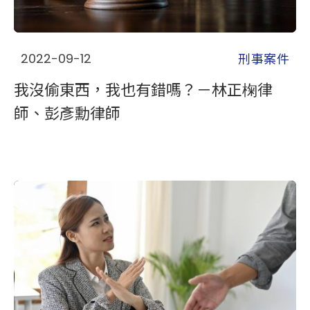
刑事案件
2022-09-12
我沒偷東西，我也有錯嗎？－林正椈律
師、彭彥勳律師