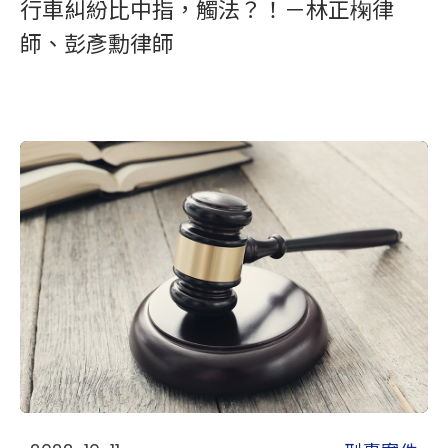
行車糾紛比中指，觸法？！－林正椈律
師、彭彥勳律師