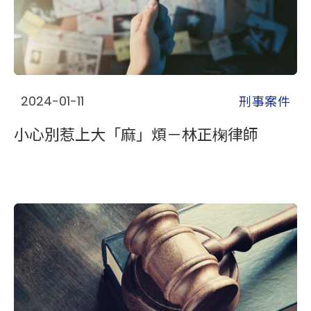
刑事案件
2024-01-11
小心別惹上大「麻」煩－林正椈律師