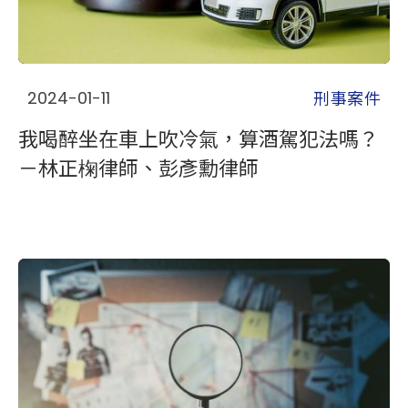
刑事案件
2024-01-11
我喝醉坐在車上吹冷氣，算酒駕犯法嗎？
－林正椈律師、彭彥勳律師