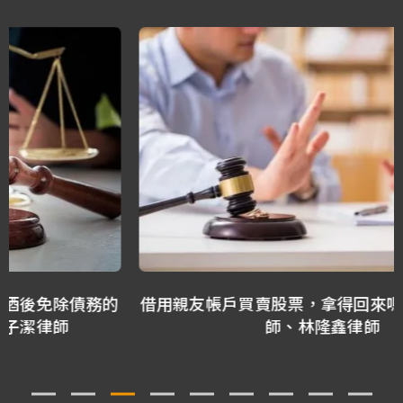
借用親友帳戶買賣股票，拿得回來嗎？ －林正椈律
師、林隆鑫律師