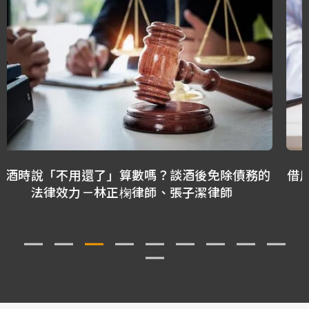
的
借用親友帳戶買賣股票，拿得回來嗎？ －林正椈律
師、林隆鑫律師