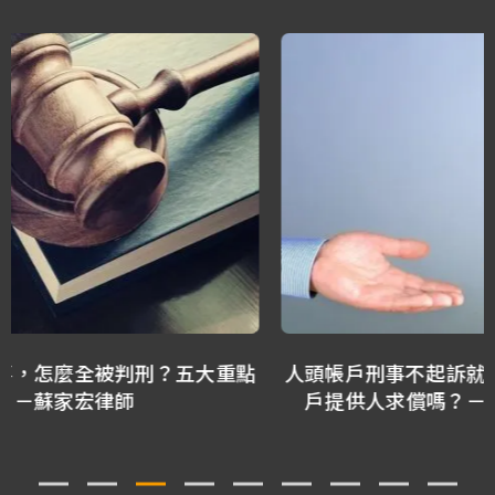
人頭帳戶刑事不起訴就沒事嗎？被害人還可以向帳
戶提供人求償嗎？－林正椈律師、林隆鑫律師