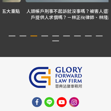
人頭帳戶刑事不起訴就沒事嗎？被害人還可以向帳
戶提供人求償嗎？－林正椈律師、林隆鑫律師