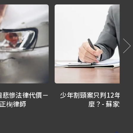
少年割頸案只判12年？我們還能做什
1
麼？- 蘇家宏律師
少