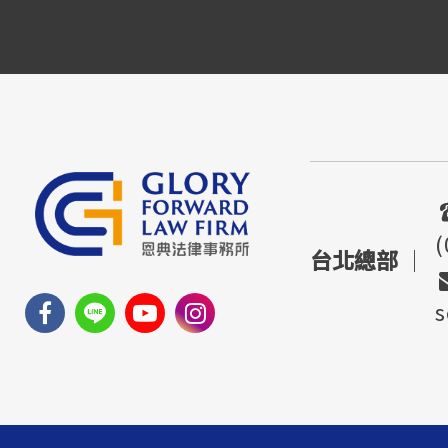
(
台北總部
｜
s