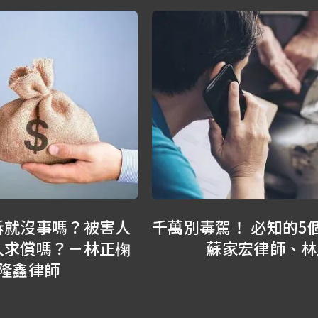
千萬別毒駕！ 必知的5個悲慘法律代價－
蘇家宏律師、林正椈律師