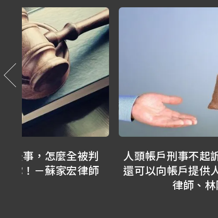
判
人頭帳戶刑事不起訴就沒事嗎？被害人
師
還可以向帳戶提供人求償嗎？－林正椈
律師、林隆鑫律師