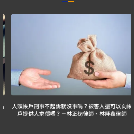
人頭帳戶刑事不起訴就沒事嗎？被害人還可以向帳
戶提供人求償嗎？－林正椈律師、林隆鑫律師