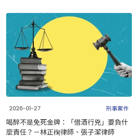
刑事案件
2026-01-27
喝醉不是免死金牌：「借酒行兇」要負什
麼責任？－林正椈律師、張子潔律師