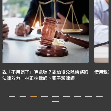
借用親友帳戶買賣股票，拿得回來嗎？ －林正椈律
師、林隆鑫律師