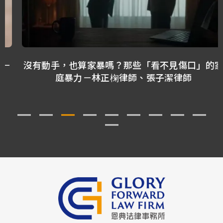
沒有動手，也算家暴嗎？那些「看不見傷口」的家
庭暴力－林正椈律師、張子潔律師