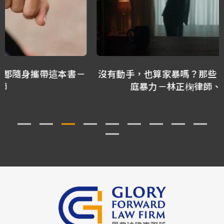
沒有動手，也算家暴嗎？那些「看不見傷口」的家
庭暴力－林正椈律師、張子潔律師