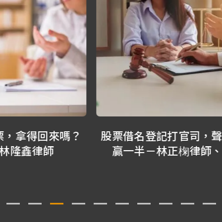
股票借名登記打官司，聲明寫錯可能只
贏一半－林正椈律師、林隆鑫律師