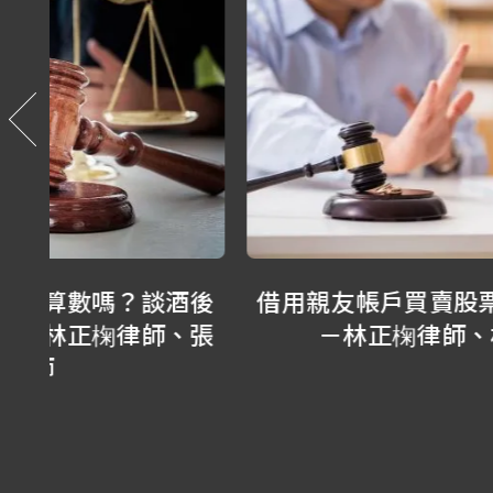
酒後
借用親友帳戶買賣股票，拿得回來嗎？
、張
－林正椈律師、林隆鑫律師