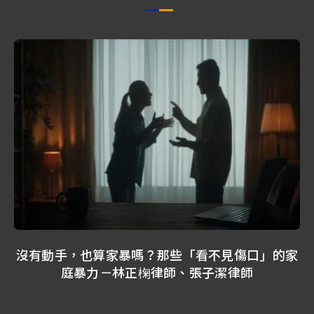
沒有動手，也算家暴嗎？那些「看不見傷口」的家
庭暴力－林正椈律師、張子潔律師