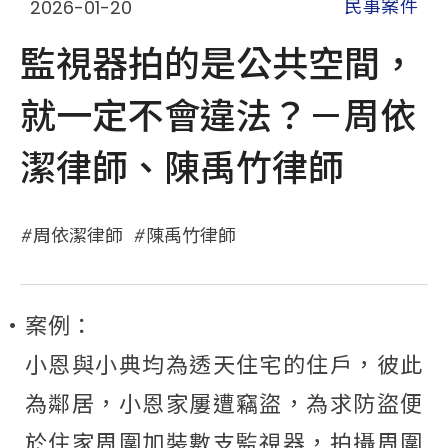
2026-01-20
民事案件
監視器拍的是公共空間，
就一定不會違法？－周依
潔律師、陳禹竹律師
周依潔律師
陳禹竹律師
·
案例：
小恩與小典均為透天住宅的住戶，彼此
為鄰居，小恩家屢遭竊盜，為求防盜便
於住家周圍加裝數支監視器，拍攝周圍