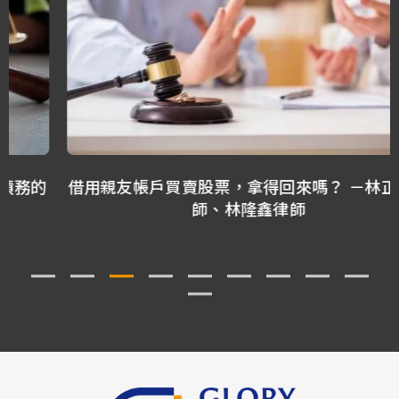
借用親友帳戶買賣股票，拿得回來嗎？ －林正椈律
師、林隆鑫律師