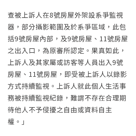
查被上訴人在
8
號房屋外架設系爭監視
器，部分攝影範圍及於系爭區域，此包
括
9
號房屋內部，及
9
號房屋、
11
號房屋
之出入口，為原審所認定。果真如此，
上訴人及其家屬或訪客等人員出入
9
號
房屋、
11
號房屋，即受被上訴人以錄影
方式持續監視。上訴人就此個人生活事
務被持續監視紀錄，難謂不存在合理期
待他人不予侵擾之自由或資料自主
權。」