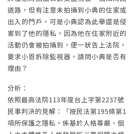
道路，但有注意未拍攝到小典的住家或
出入的門戶，可是小典認為此舉還是侵
害到了他的隱私，因為他在住家附近的
活動仍會被拍攝到，便一狀告上法院，
要求小恩拆除監視器，請問小典是否有
理由？
分析：
依照最高法院
113
年度台上字第
2237
號
民事判決的見解：「按民法第
195
條第
1
項所保護之隱私，係基於人格尊嚴、個