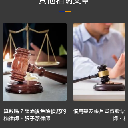
其他相關文章
借用親友帳戶買賣股票，拿得回來嗎？ －林正椈律
師、林隆鑫律師