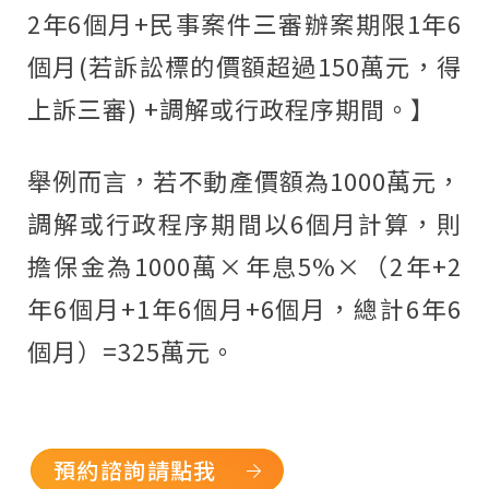
2
年
6
個月
+
民事案件三審辦案期限
1
年
6
個月
(
若訴訟標的價額超過
150
萬元，得
上訴三審
) +
調解或行政程序期間。】
舉例而言，若不動產價額為
1000
萬元，
調解或行政程序期間以
6
個月計算，則
擔保金為
1000
萬×年息
5%
×（
2
年
+2
年
6
個月
+1
年
6
個月
+6
個月，總計
6
年
6
個月）
=325
萬元。
預約諮詢請點我