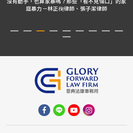
沒有動手，也算家暴嗎？那些「看不見傷口」的家
庭暴力－林正椈律師、張子潔律師