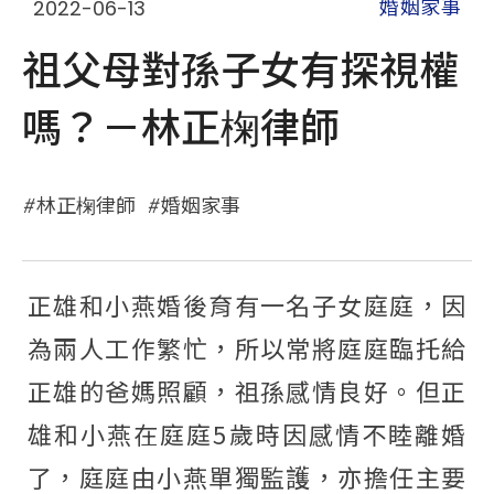
2022-06-13
婚姻家事
祖父母對孫子女有探視權
嗎？－林正椈律師
林正椈律師
婚姻家事
正雄和小燕婚後育有一名子女庭庭，因
為兩人工作繁忙，所以常將庭庭臨托給
正雄的爸媽照顧，祖孫感情良好。但正
雄和小燕在庭庭5歲時因感情不睦離婚
了，庭庭由小燕單獨監護，亦擔任主要