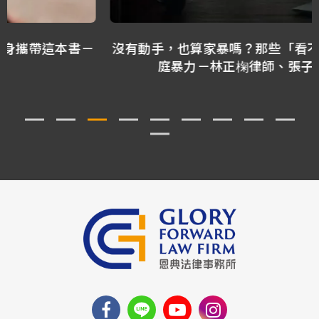
沒有動手，也算家暴嗎？那些「看不見傷口」的家
庭暴力－林正椈律師、張子潔律師