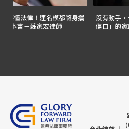
身攜
沒有動手，也算家暴嗎？那些「看不見
傷口」的家庭暴力－林正椈律師、張子
潔律師
(
台北總部
｜