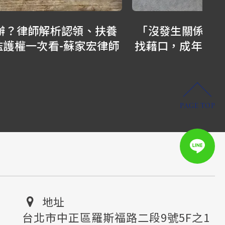
「沒發生關係就不算背叛？」爸爸外遇
一
找藉口，成年的女兒能告小三求償嗎？-
蘇家宏律師
PAGE TOP
地址
台北市中正區羅斯福路二段9號5F之1