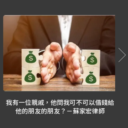
我有一位親戚，他問我可不可以借錢給
領
他的朋友的朋友？－蘇家宏律師