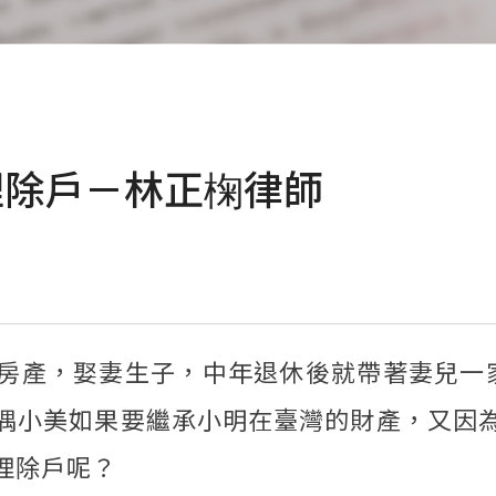
理除戶－林正椈律師
房產，娶妻生子，中年退休後就帶著妻兒一
偶小美如果要繼承小明在臺灣的財產，又因
理除戶呢？