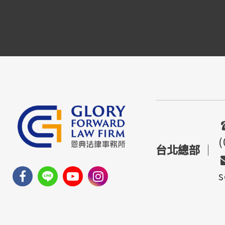
(
台北總部
｜
s