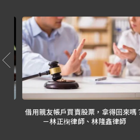
酒後
借用親友帳戶買賣股票，拿得回來嗎？
、張
－林正椈律師、林隆鑫律師