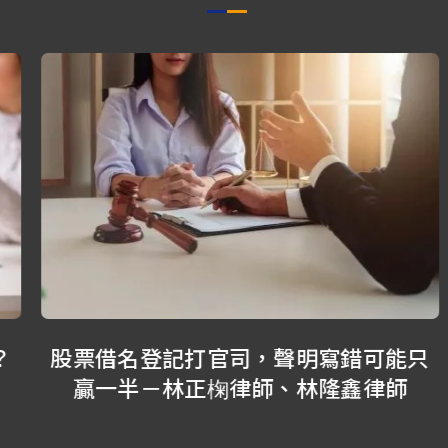
股票借名登記打官司，聲明寫錯可能只
贏一半－林正椈律師、林隆鑫律師