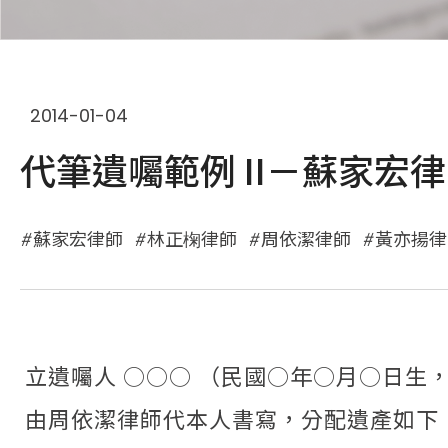
2014-01-04
代筆遺囑範例 II－蘇家宏
蘇家宏律師
林正椈律師
周依潔律師
黃亦揚律
立遺囑人 ○○○ （民國○年○月○日生，
由周依潔律師代本人書寫，分配遺產如下