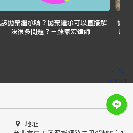
從FB到YouTube，從文字、寫書到拍影
我
片，我一直告訴自己，不能停下來！－
有
蘇家宏律師
PAGE TOP
地址
台北市中正區羅斯福路二段9號5F之1