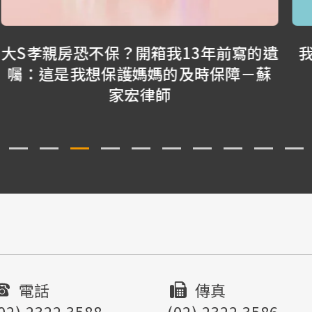
遺
我該拋棄繼承嗎？拋棄繼承可以直接解
決很多問題？－蘇家宏律師
電話
傳真
02) 2322 3588
(02) 2322 3586