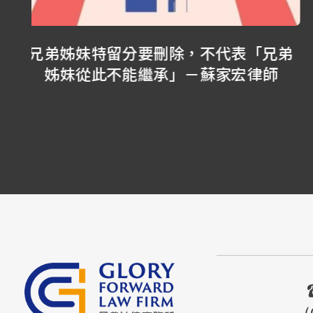
兄弟
大S孝親房恐不保？開箱我13年前寫的
師
囑：這是我想保護媽媽的及時保障－蘇
家宏律師
(