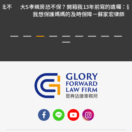
大S孝親房恐不保？開箱我13年前寫的遺囑：這是
我想保護媽媽的及時保障－蘇家宏律師