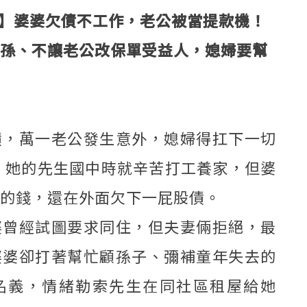
9】婆婆欠債不工作，老公被當提款機！
孫、不讓老公改保單受益人，媳婦要幫
債，萬一老公發生意外，媳婦得扛下一切
，她的先生國中時就辛苦打工養家，但婆
的錢，還在外面欠下一屁股債。
婆曾經試圖要求同住，但夫妻倆拒絕，最
婆婆卻打著幫忙顧孫子、彌補童年失去的
名義，情緒勒索先生在同社區租屋給她