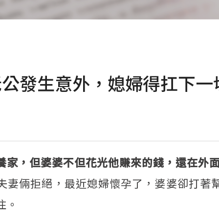
公發生意外，媳婦得扛下一切
養家，但婆婆不但花光他賺來的錢，還在外
夫妻倆拒絕，最近媳婦懷孕了，婆婆卻打著
住。