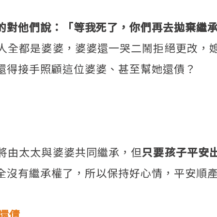
的對他們說：「等我死了，你們再去拋棄繼
人全都是婆婆，婆婆還一哭二鬧拒絕更改，
還得接手照顧這位婆婆、甚至幫她還債？
將由太太與婆婆共同繼承，但
只要孩子平安
全沒有繼承權了，所以保持好心情，平安順
還債