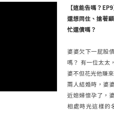
【這能告嗎？EP
還想同住、搶著顧
忙還債嗎？
婆婆欠下一屁股
嗎？ 有一位太太
婆不但花光他賺來
兩人結婚時，婆
近媳婦懷孕了，
相處時光這樣的