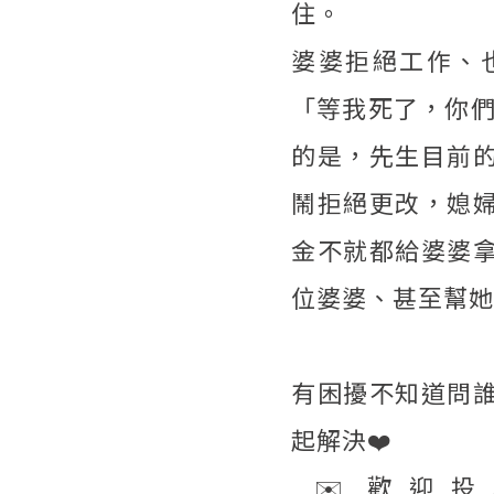
住。
婆婆拒絕工作、
「等我死了，你們
的是，先生目前
鬧拒絕更改，媳
金不就都給婆婆
位婆婆、甚至幫她
有困擾不知道問
起解決❤️
✉️ 歡迎