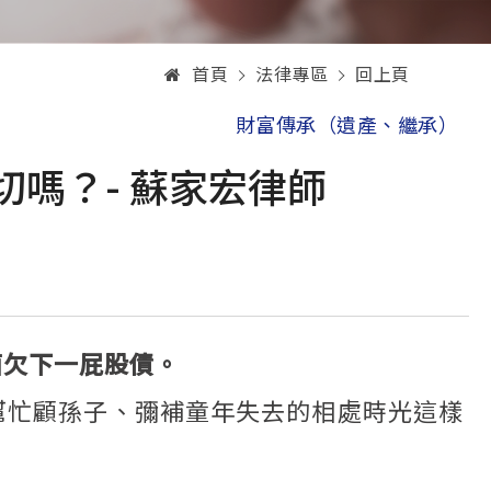
首頁
法律專區
回上頁
財富傳承（遺產、繼承）
嗎？- 蘇家宏律師
面欠下一屁股債。
幫忙顧孫子、彌補童年失去的相處時光這樣