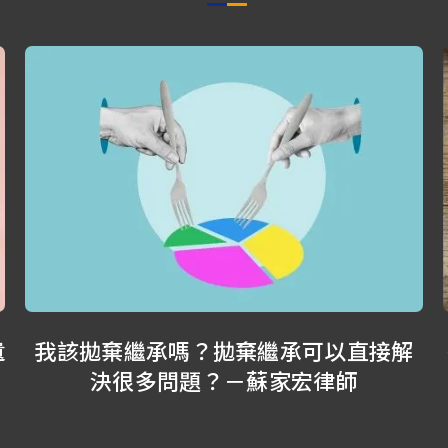
遺
我該拋棄繼承嗎？拋棄繼承可以直接解
決很多問題？－蘇家宏律師