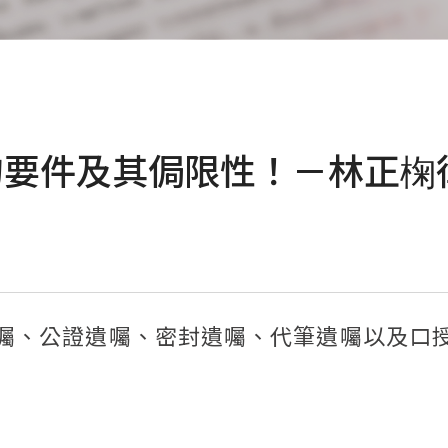
的要件及其侷限性！－林正椈
囑、公證遺囑、密封遺囑、代筆遺囑以及口