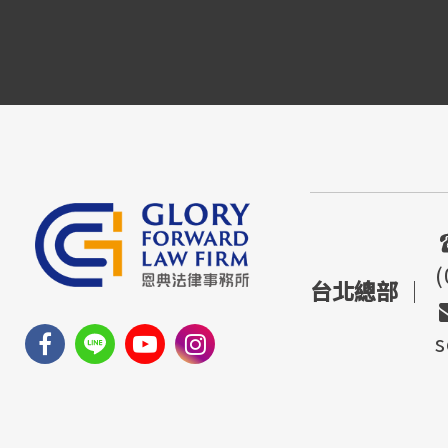
(
台北總部
｜
s