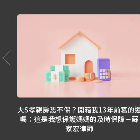
兄弟
大S孝親房恐不保？開箱我13年前寫的
師
囑：這是我想保護媽媽的及時保障－蘇
家宏律師