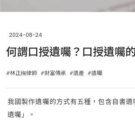
2024-08-24
何謂口授遺囑？口授遺囑
林正椈律師
財富傳承
遺產
遺囑
我國製作遺囑的方式有五種，包含自書遺
遺囑」。