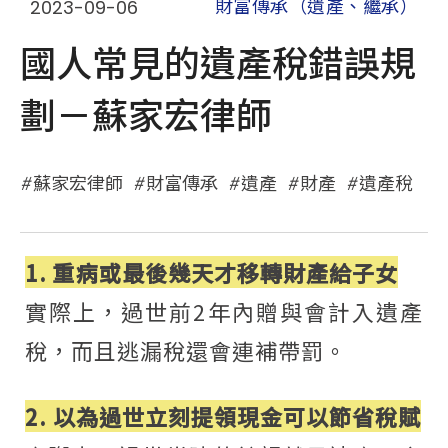
2023-09-06
財富傳承（遺產、繼承）
國人常見的遺產稅錯誤規
劃－蘇家宏律師
蘇家宏律師
財富傳承
遺產
財產
遺產稅
1. 重病或最後幾天才移轉財產給子女
實際上，過世前2年內贈與會計入遺產
稅，而且逃漏稅還會連補帶罰。
2. 以為過世立刻提領現金可以節省稅賦