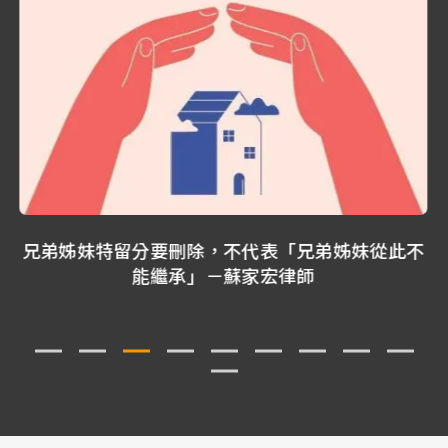
兄弟姊妹從此不
大S孝親房恐不保？開箱我13年前寫
師
我想保護媽媽的及時保障－蘇家