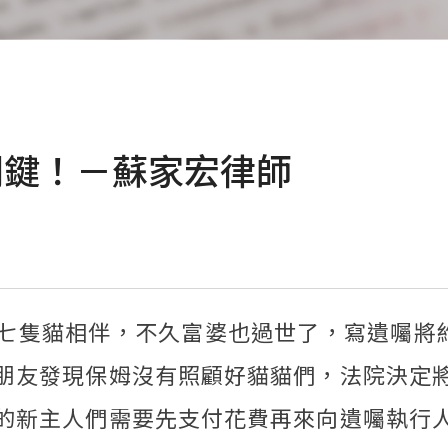
關鍵！－蘇家宏律師
七隻貓相伴，不久富婆也過世了，寫遺囑將約
朋友發現保姆沒有照顧好貓貓們，法院決定
的新主人們需要先支付花費再來向遺囑執行