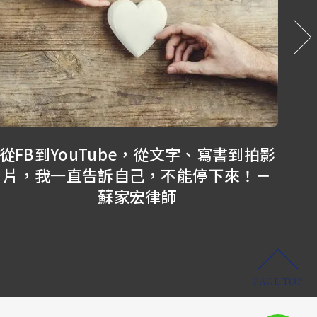
到拍影
我目前能做的只能這樣？！不知道你
來！－
有沒有其他更好的方法？告訴我！－
家宏律師
PAGE TOP