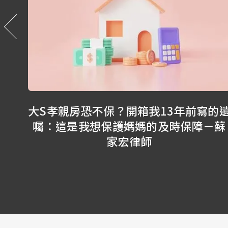
3年前寫的遺
我該拋棄繼承嗎？拋棄繼承可
時保障－蘇
決很多問題？－蘇家宏律