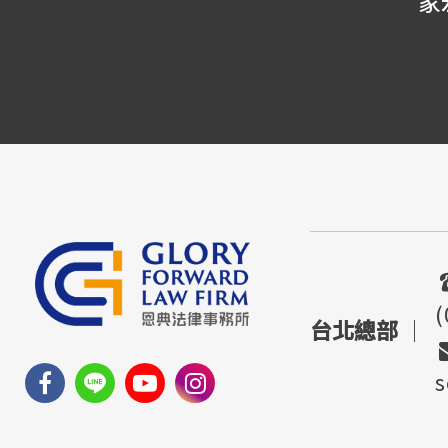
家宏律師
(
台北總部
｜
s