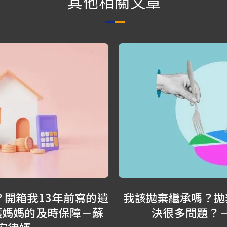
其他相關文章
遺
我該拋棄繼承嗎？拋棄繼承可以直接解
決很多問題？－蘇家宏律師