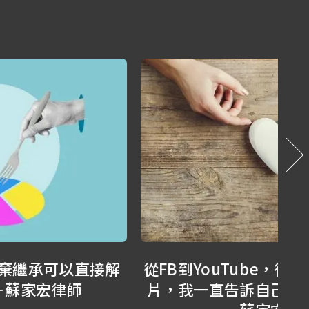
從FB到YouTube，從文字、寫書到拍影
我
片，我一直告訴自己，不能停下來！－
有