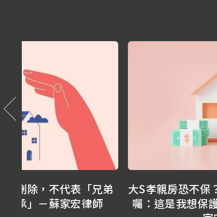
兄弟
大S孝親房恐不保？開箱我13年前寫的
師
囑：這是我想保護媽媽的及時保障－蘇