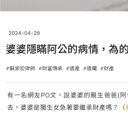
2024-04-26
婆婆隱瞞阿公的病情，為
蘇家宏律師
財富傳承
遺產
遺囑
財產
有一名網友PO文，說婆婆的親生爸爸(
去，婆婆是獨生女急著要繼承財產嗎？（