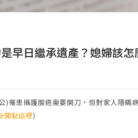
的是早日繼承遺產？媳婦該怎
阿公)罹患攝護腺癌需要開刀，但對家人隱瞞病
新聞點這裡
）