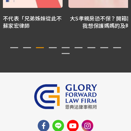
大S孝親房恐不保？開箱我13年前寫的遺囑：這是
我想保護媽媽的及時保障－蘇家宏律師