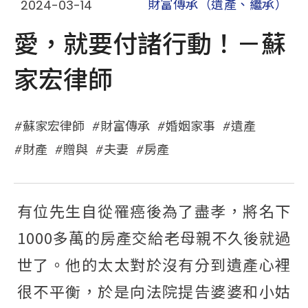
2024-03-14
財富傳承（遺產、繼承）
愛，就要付諸行動！－蘇
家宏律師
蘇家宏律師
財富傳承
婚姻家事
遺產
財產
贈與
夫妻
房產
有位先生自從罹癌後為了盡孝，將名下
1000多萬的房產交給老母親不久後就過
世了。他的太太對於沒有分到遺產心裡
很不平衡，於是向法院提告婆婆和小姑