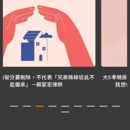
大S孝親房恐不保？開箱我13年前寫的遺囑：這是
我想保護媽媽的及時保障－蘇家宏律師