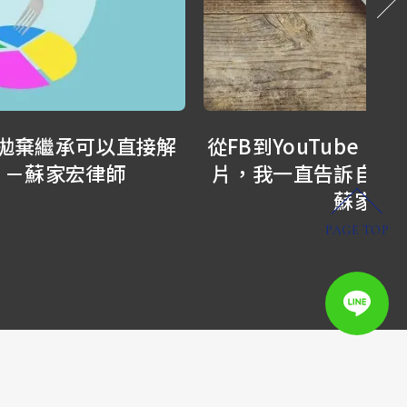
從FB到YouTube，從文字、寫書到拍影
我
片，我一直告訴自己，不能停下來！－
有
蘇家宏律師
PAGE TOP