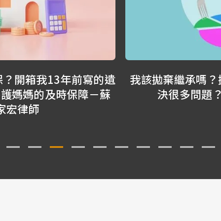
遺
我該拋棄繼承嗎？拋棄繼承可以直接解
決很多問題？－蘇家宏律師