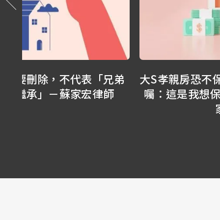
兄弟
大S孝親房恐不保？開箱我13年前寫的
師
囑：這是我想保護媽媽的及時保障－蘇
家宏律師