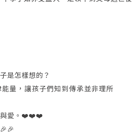
子是怎樣想的？
律能量，讓孩子們知到傳承並非理所
愛。❤️❤️❤️
🎉