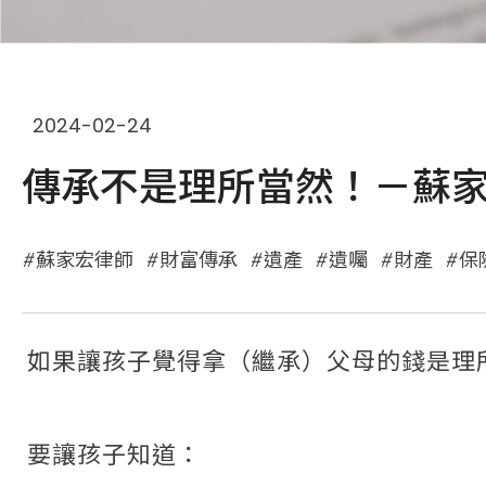
2024-02-24
傳承不是理所當然！－蘇
蘇家宏律師
財富傳承
遺產
遺囑
財產
保
如果讓孩子覺得拿（繼承）父母的錢是理
要讓孩子知道：