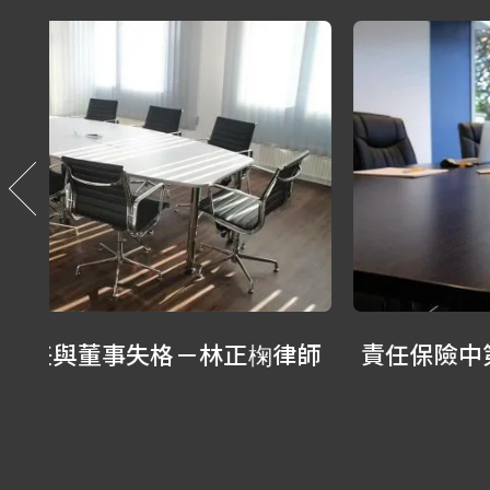
律師
責任保險中第三人之直接請求權 －林正
椈律師