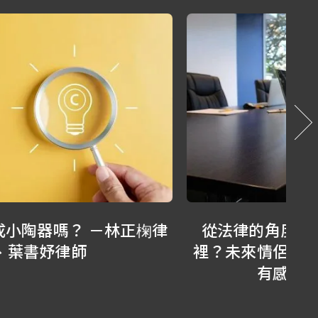
從法律的角度，看清楚「心結」在哪
A
裡？未來情侶創業可以成功，也可以保
帳
有感情－蘇家宏律師