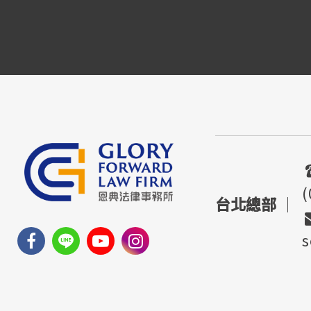
(
台北總部
｜
s