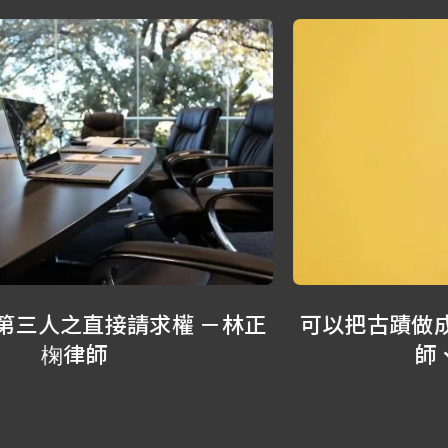
可以把古蹟做成小陶器嗎？ －林正椈律
師、葉書妤律師