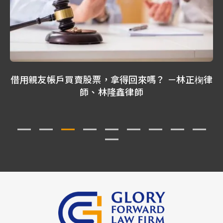
借用親友帳戶買賣股票，拿得回來嗎？ －林正椈律
師、林隆鑫律師