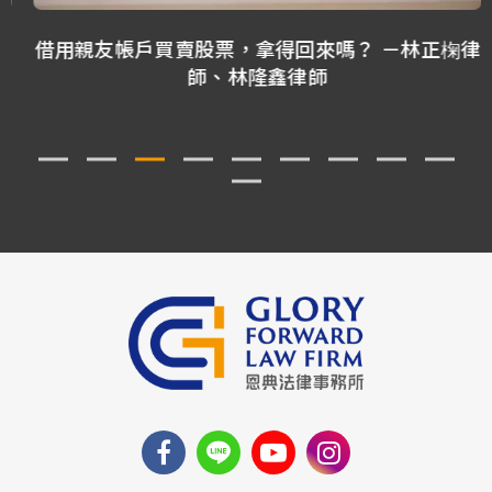
借用親友帳戶買賣股票，拿得回來嗎？ －林正椈律
師、林隆鑫律師