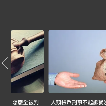
判
人頭帳戶刑事不起訴就沒事嗎？被害人