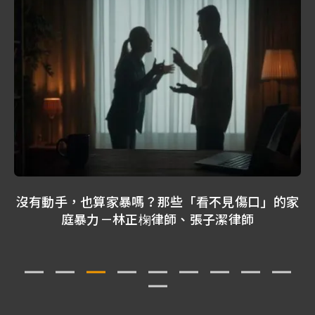
沒有動手，也算家暴嗎？那些「看不見傷口」的家
庭暴力－林正椈律師、張子潔律師