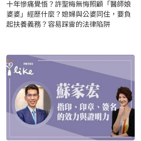
十年慘痛覺悟？許聖梅無悔照顧「醫師娘
婆婆」經歷什麼？媳婦與公婆同住，要負
起扶養義務？容易踩雷的法律陷阱