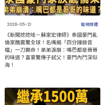
電視媒體
2026-05-21
《新聞挖挖哇－蘇家宏律師》泰國豪門亂
倫家醜震驚全球！名嘴揭「四分鐘錄音
檔」一刀斃命！弟弟淚崩：嘴巴都是哥哥
的味道？富豪驚傳子弒父！豪門內鬥深似
海！