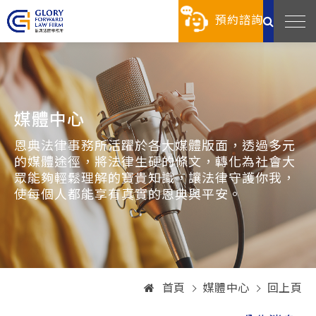
預約諮詢
媒體中心
恩典法律事務所活躍於各大媒體版面，透過多元
的媒體途徑，將法律生硬的條文，轉化為社會大
眾能夠輕鬆理解的寶貴知識，讓法律守護你我，
使每個人都能享有真實的恩典與平安。
首頁
媒體中心
回上頁