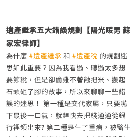
遺產繼承五大錯誤規劃【陽光暖男 蘇
家宏律師】
為什麼
#遺產繼承
和
#遺產稅
的規劃迷
思如此重要？因為我看過、聽過太多想
要節稅，但是卻偷雞不著蝕把米、搬起
石頭砸了腳的故事，所以來聊聊一些錯
誤的迷思！ 第一種是交代家屬，只要嚥
下最後一口氣，就趕快去把錢通通從銀
行裡領出來? 第二種是生了重病，被醫生