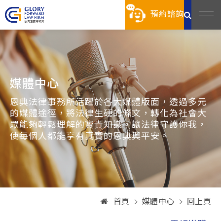
預約諮詢
媒體中心
恩典法律事務所活躍於各大媒體版面，透過多元
的媒體途徑，將法律生硬的條文，轉化為社會大
眾能夠輕鬆理解的寶貴知識，讓法律守護你我，
使每個人都能享有真實的恩典與平安。
首頁
媒體中心
回上頁