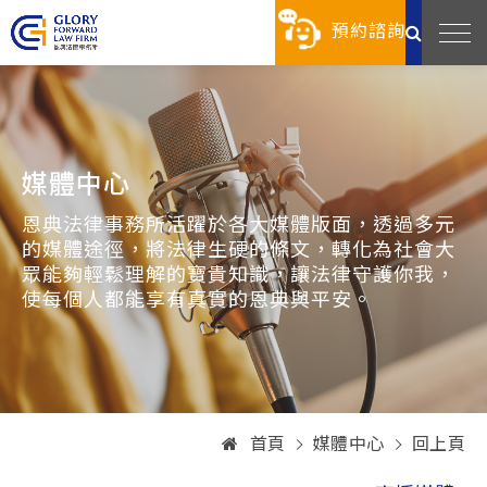
預約諮詢
媒體中心
恩典法律事務所活躍於各大媒體版面，透過多元
的媒體途徑，將法律生硬的條文，轉化為社會大
眾能夠輕鬆理解的寶貴知識，讓法律守護你我，
使每個人都能享有真實的恩典與平安。
首頁
媒體中心
回上頁