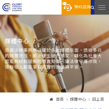
預約諮詢
媒體中心
恩典法律事務所活躍於各大媒體版面，透過多元
的媒體途徑，將法律生硬的條文，轉化為社會大
眾能夠輕鬆理解的寶貴知識，讓法律守護你我，
使每個人都能享有真實的恩典與平安。
首頁
媒體中心
回上頁