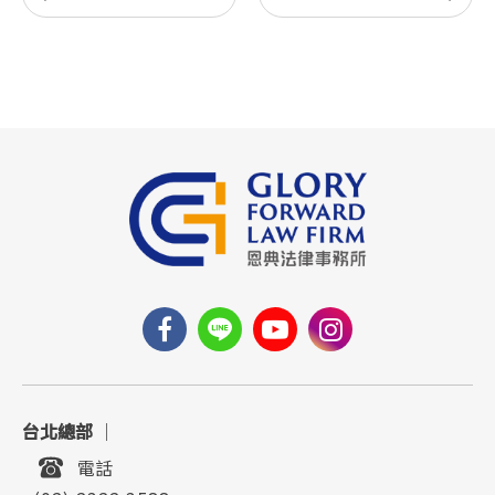
台北總部
｜
電話