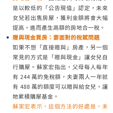
是以較低的「公告現值」認定，未來
女兒若出售房屋，獲利金額將會大幅
提高，進而產生高額的房地合一稅。
贈與現金買房：要面對的稅賦問題
如果不想「直接贈與」房產，另一個
常見的方式是「贈與現金」讓女兒自
行購屋。蘇家宏指出，父母每人每年
有 244 萬的免稅額，夫妻兩人一年就
有 488 萬的額度可以贈與給女兒，讓
她累積購屋基金。
蘇家宏表示，這個方法的好處是，未