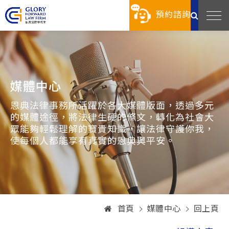
預約諮詢
媒體中心
恩典法律事務所活躍於各大媒體版面，透過多元
的媒體途徑，將法律生硬的條文，轉化為社會大
眾能夠輕鬆理解的寶貴知識，讓法律守護你我，
使每個人都能享有真實的恩典與平安。
首頁
媒體中心
回上頁