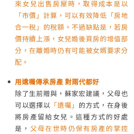
來女兒出售房屋時，取得成本是以
「市價」計算，可以有效降低「房地
合一稅」的稅額。不過缺點是，若房
價持續上漲，女兒婚後買房的增值部
分，在離婚時仍有可能被女婿要求分
配。
用遺囑傳承房產 對兩代都好
除了生前贈與，蘇家宏建議，父母也
可以選擇以
「遺囑」
的方式，在身後
將房產留給女兒。這種方式的好處
是，
父母在世時仍保有房產的掌控