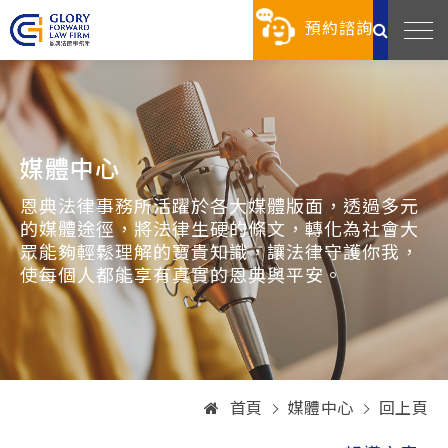
預約諮詢
媒體中心
恩典法律事務所活躍於各大媒體版面，透過多元
的媒體途徑，將法律生硬的條文，轉化為社會大
眾能夠輕鬆理解的寶貴知識，讓法律守護你我，
使每個人都能享有真實的恩典與平安。
首頁
媒體中心
回上頁