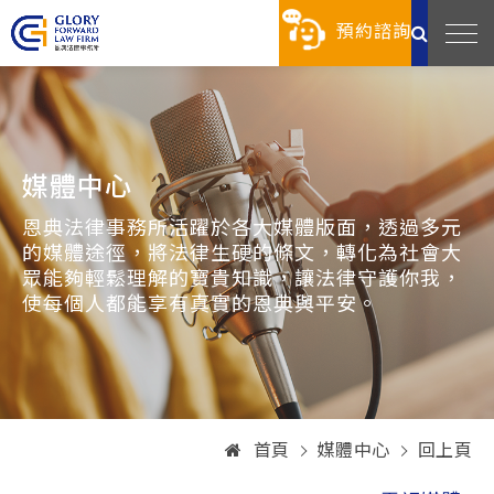
預約諮詢
媒體中心
恩典法律事務所活躍於各大媒體版面，透過多元
的媒體途徑，將法律生硬的條文，轉化為社會大
眾能夠輕鬆理解的寶貴知識，讓法律守護你我，
使每個人都能享有真實的恩典與平安。
首頁
媒體中心
回上頁