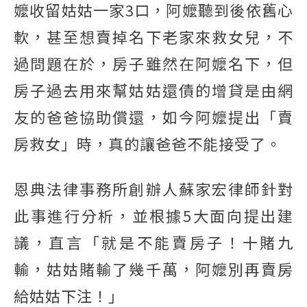
嬤收留姑姑一家3口，阿嬤聽到後依舊心
軟，甚至想賣掉名下老家來救女兒，不
過問題在於，房子雖然在阿嬤名下，但
房子過去用來幫姑姑還債的增貸是由網
友的爸爸協助償還，如今阿嬤提出「賣
房救女」時，真的讓爸爸不能接受了。
恩典法律事務所創辦人蘇家宏律師針對
此事進行分析，並根據5大面向提出建
議，直言「就是不能賣房子！十賭九
輸，姑姑賭輸了幾千萬，阿嬤別再賣房
給姑姑下注！」