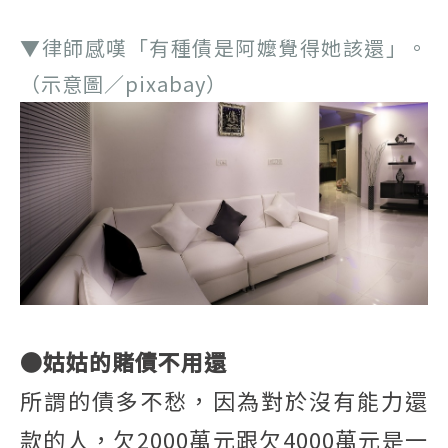
▼律師感嘆「有種債是阿嬤覺得她該還」。
（示意圖／pixabay）
●姑姑的賭債不用還
所謂的債多不愁，因為對於沒有能力還
款的人，欠2000萬元跟欠4000萬元是一