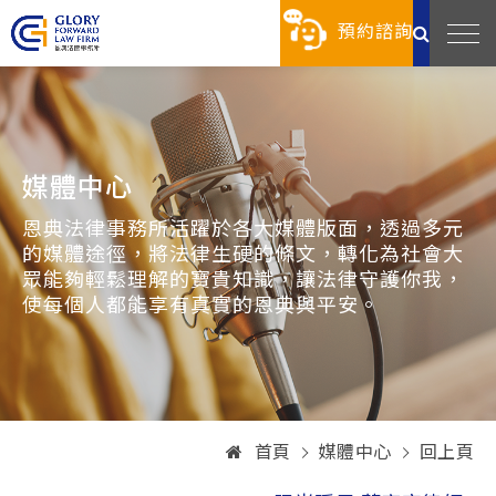
預約諮詢
媒體中心
恩典法律事務所活躍於各大媒體版面，透過多元
的媒體途徑，將法律生硬的條文，轉化為社會大
眾能夠輕鬆理解的寶貴知識，讓法律守護你我，
使每個人都能享有真實的恩典與平安。
首頁
媒體中心
回上頁