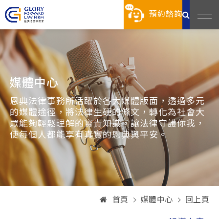
預約諮詢
媒體中心
恩典法律事務所活躍於各大媒體版面，透過多元
的媒體途徑，將法律生硬的條文，轉化為社會大
眾能夠輕鬆理解的寶貴知識，讓法律守護你我，
使每個人都能享有真實的恩典與平安。
首頁
媒體中心
回上頁