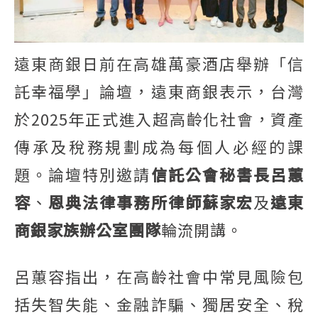
遠東商銀日前在高雄萬豪酒店舉辦「信
託幸福學」論壇，遠東商銀表示，台灣
於2025年正式進入超高齡化社會，資產
傳承及稅務規劃成為每個人必經的課
題。論壇特別邀請
信託公會秘書長呂蕙
容
、
恩典法律事務所律師蘇家宏
及
遠東
商銀家族辦公室團隊
輪流開講。
呂蕙容指出，在高齡社會中常見風險包
括失智失能、金融詐騙、獨居安全、稅