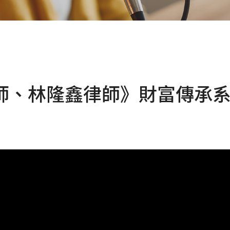
師、林隆鑫律師》財富傳承系