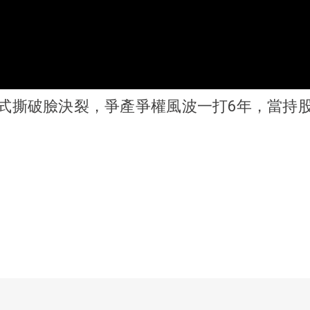
式撕破臉決裂，爭產爭權風波一打6年，當持